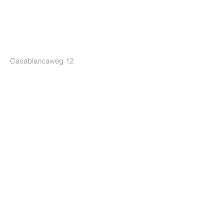
LOCKRIDE
Casablancaweg 12
1047 HP Amsterdam
Nederland
+31 85 7605626
[Ma-Do 10-17u]
info@lockride.nl
TERMS & CONDITIONS
Privacyverklaring
Algemene voorwaarden
Leveringsvoorwaarden