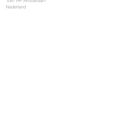
1047 HP Amsterdam
Nederland
+31 85 7605626
[Ma-Do 10-17u]
info@lockride.nl
TERMS & CONDITIONS
Privacyverklaring
Algemene voorwaarden
Leveringsvoorwaarden
HULP
Handleidingen
Lock Selector
Veelgestelde vragen