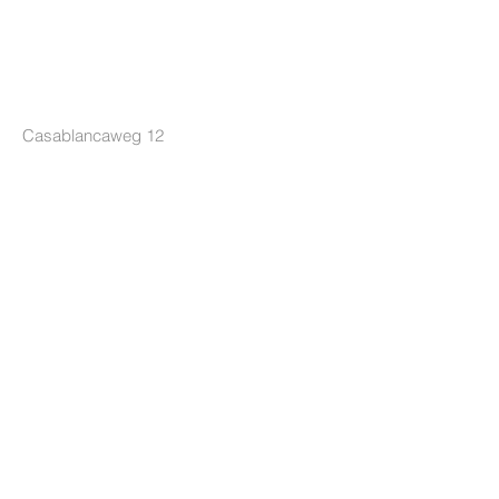
LOCKRIDE
Casablancaweg 12
1047 HP Amsterdam
Nederland
+31 85 7605626
[Ma-Do 10-17u]
info@lockride.nl
TERMS & CONDITIONS
Privacyverklaring
Algemene voorwaarden
Leveringsvoorwaarden