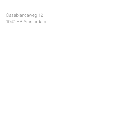
LOCKRIDE
Casablancaweg 12
1047 HP Amsterdam
Nederland
+31 85 7605626
[Ma-Do 10-17u]
info@lockride.nl
TERMS & CONDITIONS
Privacyverklaring
Algemene voorwaarden
Leveringsvoorwaarden
HULP
Handleidingen