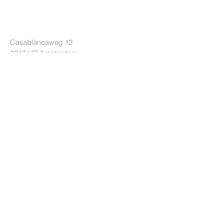
LOCKRIDE
Casablancaweg 12
1047 HP Amsterdam
Nederland
+31 85 7605626
[Ma-Do 10-17u]
info@lockride.nl
TERMS & CONDITIONS
Privacyverklaring
Algemene voorwaarden
Leveringsvoorwaarden
HULP