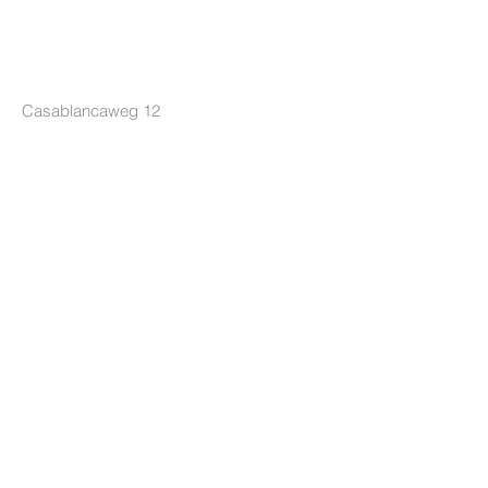
LOCKRIDE
Casablancaweg 12
1047 HP Amsterdam
Nederland
+31 85 7605626
[Ma-Do 10-17u]
info@lockride.nl
TERMS & CONDITIONS
Privacyverklaring
Algemene voorwaarden
Leveringsvoorwaarden
HULP