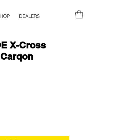
SHOP
DEALERS
E X-Cross
 Carqon