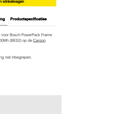
In winkelwagen
ing
Productspecificaties
t voor Bosch PowerPack Frame
500Wh (BES2) op de
Carqon
ing niet inbegrepen.
New 2026