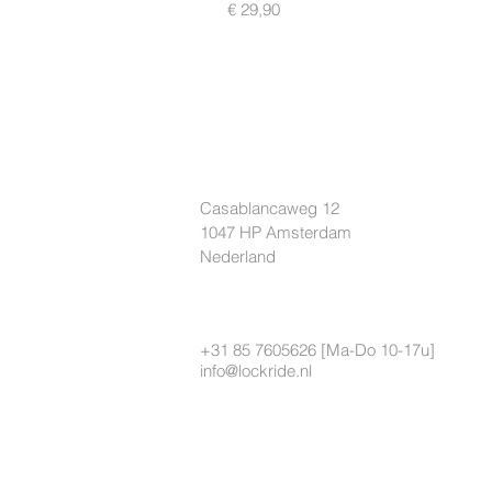
Prijs
€ 29,90
LOCKRIDE
Casablancaweg 12
1047 HP Amsterdam
Nederland
+31 85 7605626 [Ma-Do 10-17u]
info@lockride.nl