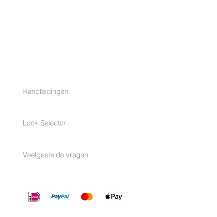
Prijs
€ 29,90
HULP
Handleidingen
Lock Selector
Veelgestelde vragen