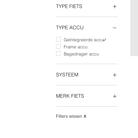
TYPE FIETS
Fatbike
Cargobike
TYPE ACCU
E-bike
Geïntegreerde accu
Frame accu
Bagedrager accu
SYSTEEM
Bosch BES2
Bosch BES3
MERK FIETS
Bafang
Shimano
Gazelle
Lovens
Filters wissen
X
Riese & Müller
Tern
Urban Arrow