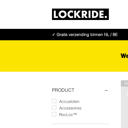
✓ Gratis verzending binnen NL / BE
We
PRODUCT
Accusloten
Accessoires
RocLoc™