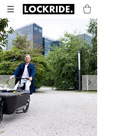
Een sterk
staaltje tegen
accudiefstal